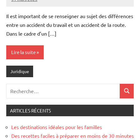
Povoski
Aucun
commentaire
Il est important de se renseigner au sujet des différences
entre un accident du travail et un accident de la route.
Dans le cadre d’un […]
Lire la suite
Juridique
Recherche
Recher
pour
:
ARTICLES RÉCENTS
Les destinations idéales pour les familles
Des recettes faciles à préparer en moins de 30 minutes