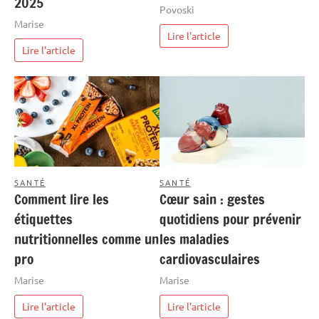
2025
Povoski
Marise
Lire l'article
Lire l'article
SANTÉ
SANTÉ
Comment lire les
Cœur sain : gestes
étiquettes
quotidiens pour prévenir
nutritionnelles comme un
les maladies
pro
cardiovasculaires
Marise
Marise
Lire l'article
Lire l'article