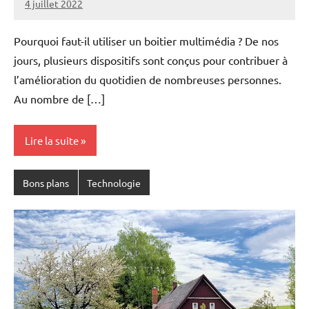
4 juillet 2022
Yves
1
commentaire
Pourquoi faut-il utiliser un boitier multimédia ? De nos
jours, plusieurs dispositifs sont conçus pour contribuer à
l’amélioration du quotidien de nombreuses personnes.
Au nombre de […]
Lire la suite
Bons plans
Technologie