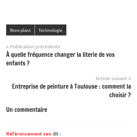
Bons plans
Technologie
Navigation
Publication précédente
À quelle fréquence changer la literie de vos
de
enfants ?
l’article
Article suivant
Entreprise de peinture à Toulouse : comment la
choisir ?
Un commentaire
Référencement seo
dit :