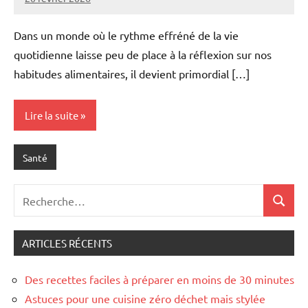
Marise
Aucun
commentaire
Dans un monde où le rythme effréné de la vie
quotidienne laisse peu de place à la réflexion sur nos
habitudes alimentaires, il devient primordial […]
Lire la suite
Santé
Recherche
Recher
pour
:
ARTICLES RÉCENTS
Des recettes faciles à préparer en moins de 30 minutes
Astuces pour une cuisine zéro déchet mais stylée