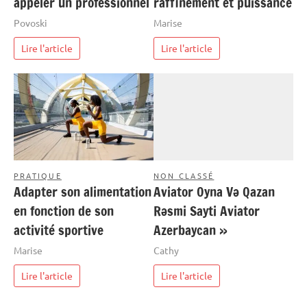
appeler un professionnel
raffinement et puissance
Povoski
Marise
Lire l'article
Lire l'article
PRATIQUE
NON CLASSÉ
Adapter son alimentation
Aviator Oyna Və Qazan
en fonction de son
Rəsmi Sayti Aviator
activité sportive
Azerbaycan »
Marise
Cathy
Lire l'article
Lire l'article