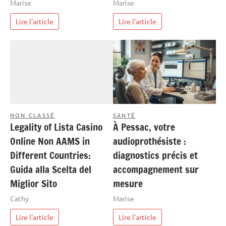
Marise
Marise
Lire l'article
Lire l'article
NON CLASSÉ
SANTÉ
Legality of Lista Casino
À Pessac, votre
Online Non AAMS in
audioprothésiste :
Different Countries:
diagnostics précis et
Guida alla Scelta del
accompagnement sur
Miglior Sito
mesure
Cathy
Marise
Lire l'article
Lire l'article