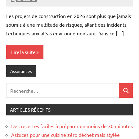
Marise
Aucun
commentaire
Les projets de construction en 2026 sont plus que jamais
soumis à une multitude de risques, allant des incidents
techniques aux aléas environnementaux. Dans ce […]
Lire la suite
Assurances
Recherche
Recher
pour
:
ARTICLES RÉCENTS
Des recettes faciles à préparer en moins de 30 minutes
Astuces pour une cuisine zéro déchet mais stylée