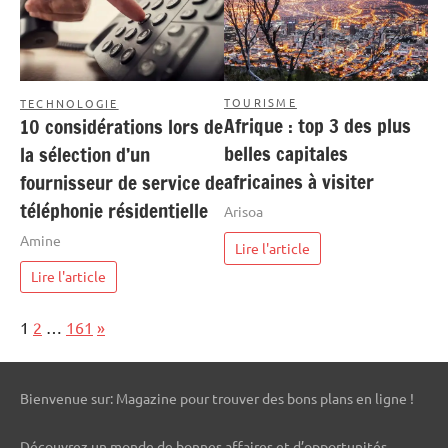
TOURISME
TECHNOLOGIE
Afrique : top 3 des plus
10 considérations lors de
belles capitales
la sélection d’un
africaines à visiter
fournisseur de service de
téléphonie résidentielle
Arisoa
Amine
Lire l'article
Lire l'article
Page:
Next
1
2
…
161
»
Bienvenue sur: Magazine pour trouver des bons plans en ligne !
Découvrez un monde de bonnes affaires et d’opportunités