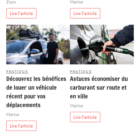
Zozo
Marise
Lire l'article
Lire l'article
PRATIQUE
PRATIQUE
Découvrez les bénéfices
Astuces économiser du
de louer un véhicule
carburant sur route et
récent pour vos
en ville
déplacements
Marise
Marise
Lire l'article
Lire l'article