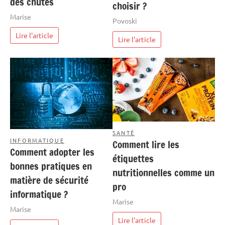
des chutes
choisir ?
Marise
Povoski
Lire l'article
Lire l'article
SANTÉ
INFORMATIQUE
Comment lire les
Comment adopter les
étiquettes
bonnes pratiques en
nutritionnelles comme un
matière de sécurité
pro
informatique ?
Marise
Marise
Lire l'article