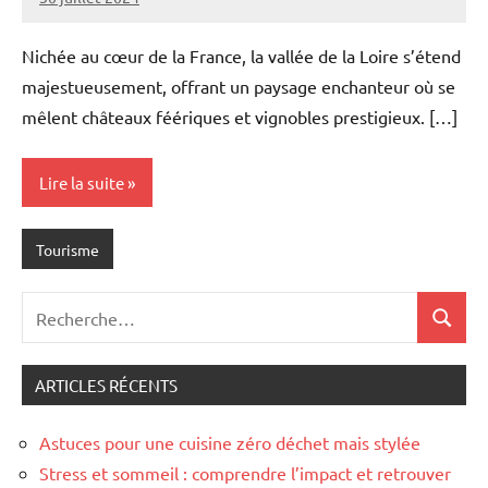
Marise
Aucun
commentaire
Nichée au cœur de la France, la vallée de la Loire s’étend
majestueusement, offrant un paysage enchanteur où se
mêlent châteaux féériques et vignobles prestigieux. […]
Lire la suite
Tourisme
Recherche
Recher
pour
:
ARTICLES RÉCENTS
Astuces pour une cuisine zéro déchet mais stylée
Stress et sommeil : comprendre l’impact et retrouver