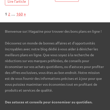
Lire l'article
Page:
Next
1
2
…
160
»
Bienvenue sur: Magazine pour trouver des bons plans en ligne !
Découvrez un monde de bonnes affaires et d’opportunités
incroyables avec notre blog dédié à vous aider à dénicher les
meilleurs plans en ligne. Que vous soyez à la recherche de
réductions sur vos marques préférées, de conseils pour
économiser sur vos achats quotidiens, ou d’astuces pour profiter
des offres exclusives, vous êtes au bon endroit. Notre mission
est de vous fournir des informations précises et à jour pour que
vous puissiez maximiser vos économies tout en profitant de
produits et services de qualité.
Des astuces et conseils pour économiser au quotidien.