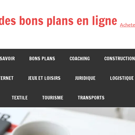
des bons plans en ligne
Achete
 SAVOIR
BONS PLANS
COACHING
CONSTRUCTION
TERNET
JEUX ET LOISIRS
JURIDIQUE
LOGISTIQUE
TEXTILE
TOURISME
TRANSPORTS