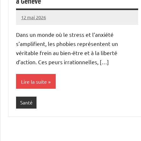
à Genève
12 mai 2026
Marise
Aucun
commentaire
Dans un monde où le stress et l’anxiété
s’amplifient, les phobies représentent un
véritable frein au bien-être et à la liberté
d’action. Ces peurs irrationnelles, […]
Lire la suite
Santé