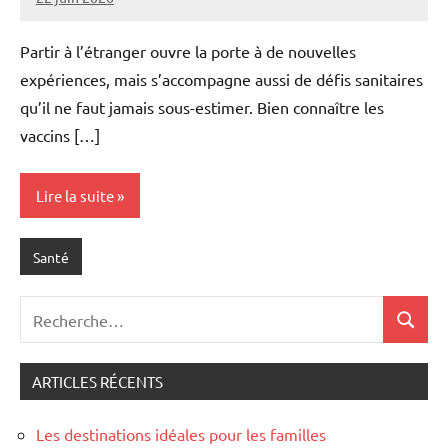
Marise
Aucun
commentaire
Partir à l’étranger ouvre la porte à de nouvelles
expériences, mais s’accompagne aussi de défis sanitaires
qu’il ne faut jamais sous-estimer. Bien connaître les
vaccins […]
Lire la suite
Santé
Recherche
Recher
pour
:
ARTICLES RÉCENTS
Les destinations idéales pour les familles