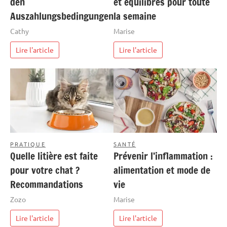
den
et équilibrés pour toute
Auszahlungsbedingungen
la semaine
Cathy
Marise
Lire l'article
Lire l'article
PRATIQUE
SANTÉ
Quelle litière est faite
Prévenir l’inflammation :
pour votre chat ?
alimentation et mode de
Recommandations
vie
Zozo
Marise
Lire l'article
Lire l'article