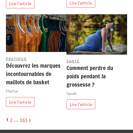
Lire l'article
Lire l'article
PRATIQUE
SANTÉ
Découvrez les marques
Comment perdre du
incontournables de
poids pendant la
maillots de basket
grossesse ?
Marise
Sarah
Lire l'article
Lire l'article
Page:
Next
1
2
…
161
»