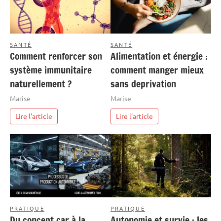
SANTÉ
SANTÉ
Comment renforcer son
Alimentation et énergie :
système immunitaire
comment manger mieux
naturellement ?
sans deprivation
Marise
Marise
Lire l'article
Lire l'article
PRATIQUE
PRATIQUE
Du concept car à la
Autonomie et survie : les