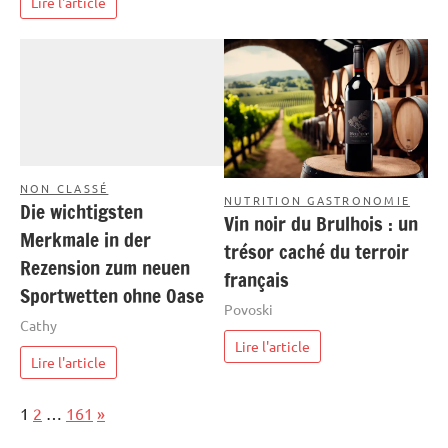
Lire l'article
NON CLASSÉ
NUTRITION GASTRONOMIE
Die wichtigsten
Vin noir du Brulhois : un
Merkmale in der
trésor caché du terroir
Rezension zum neuen
français
Sportwetten ohne Oase
Povoski
Cathy
Lire l'article
Lire l'article
Page:
Next
1
2
…
161
»