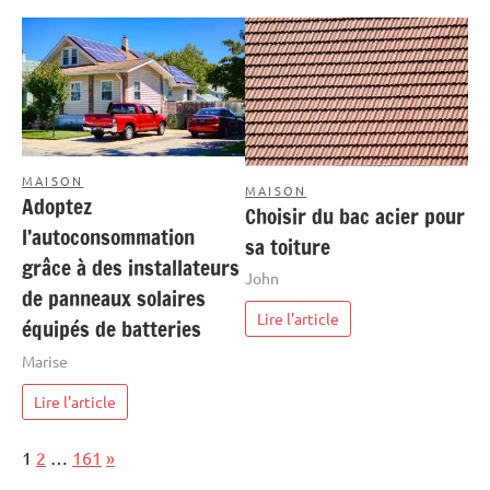
MAISON
MAISON
Adoptez
Choisir du bac acier pour
l’autoconsommation
sa toiture
grâce à des installateurs
John
de panneaux solaires
Lire l'article
équipés de batteries
Marise
Lire l'article
Page:
Next
1
2
…
161
»