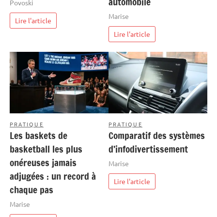
automobile
Povoski
Marise
Lire l'article
Lire l'article
PRATIQUE
PRATIQUE
Les baskets de
Comparatif des systèmes
basketball les plus
d’infodivertissement
onéreuses jamais
Marise
adjugées : un record à
Lire l'article
chaque pas
Marise