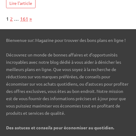
Lire l'article
Page:
Next
1
2
…
161
»
Bienvenue sur: Magazine pour trouver des bons plans en ligne !
Découvrez un monde de bonnes affaires et d’opportunités
incroyables avec notre blog dédié à vous aider à dénicher les
meilleurs plans en ligne. Que vous soyez à la recherche de
réductions sur vos marques préférées, de conseils pour
économiser sur vos achats quotidiens, ou d’astuces pour profiter
des offres exclusives, vous êtes au bon endroit. Notre mission
est de vous fournir des informations précises et à jour pour que
vous puissiez maximiser vos économies tout en profitant de
produits et services de qualité.
Des astuces et conseils pour économiser au quotidien.