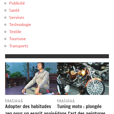
Publicité
Santé
Services
Technologie
Textile
Tourisme
Transports
PRATIQUE
PRATIQUE
Adopter des habitudes
Tuning moto : plongée
zen pour un esprit apaisé
dans l’art des peintures