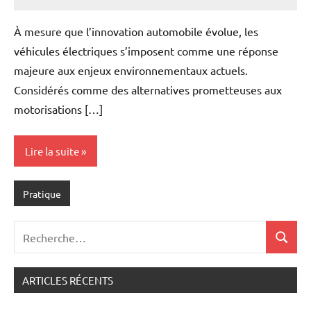
Marise
Aucun
commentaire
À mesure que l’innovation automobile évolue, les
véhicules électriques s’imposent comme une réponse
majeure aux enjeux environnementaux actuels.
Considérés comme des alternatives prometteuses aux
motorisations […]
Lire la suite
Pratique
Recherche
Recher
pour
:
ARTICLES RÉCENTS