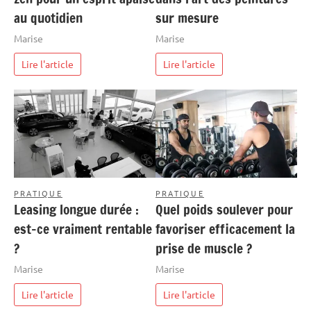
au quotidien
sur mesure
Marise
Marise
Lire l'article
Lire l'article
PRATIQUE
PRATIQUE
Leasing longue durée :
Quel poids soulever pour
est-ce vraiment rentable
favoriser efficacement la
?
prise de muscle ?
Marise
Marise
Lire l'article
Lire l'article