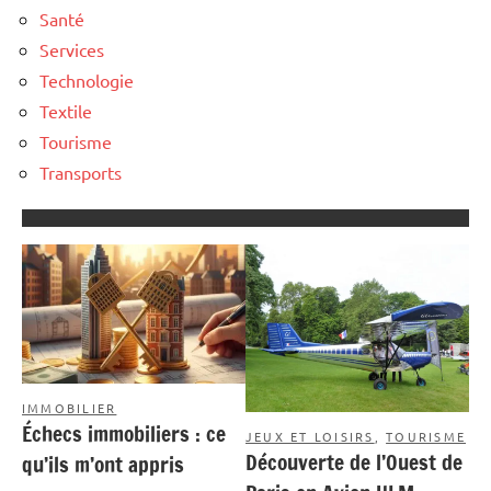
Santé
Services
Technologie
Textile
Tourisme
Transports
IMMOBILIER
Échecs immobiliers : ce
JEUX ET LOISIRS
,
TOURISME
Découverte de l’Ouest de
qu’ils m’ont appris