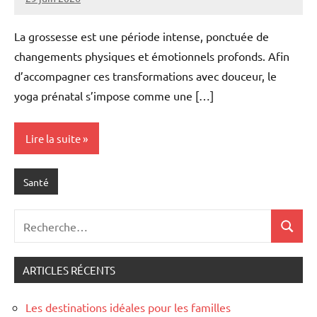
Marise
Aucun
commentaire
La grossesse est une période intense, ponctuée de
changements physiques et émotionnels profonds. Afin
d’accompagner ces transformations avec douceur, le
yoga prénatal s’impose comme une […]
Lire la suite
Santé
Recherche
Recher
pour
:
ARTICLES RÉCENTS
Les destinations idéales pour les familles