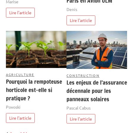
Paris en Avion ULM
Marise
Denis
Lire l'article
Lire l'article
AGRICULTURE
CONSTRUCTION
Pourquoi la rempoteuse
Les enjeux de l’assurance
horticole est-elle si
décennale pour les
pratique ?
panneaux solaires
Povoski
Pascal Cabus
Lire l'article
Lire l'article