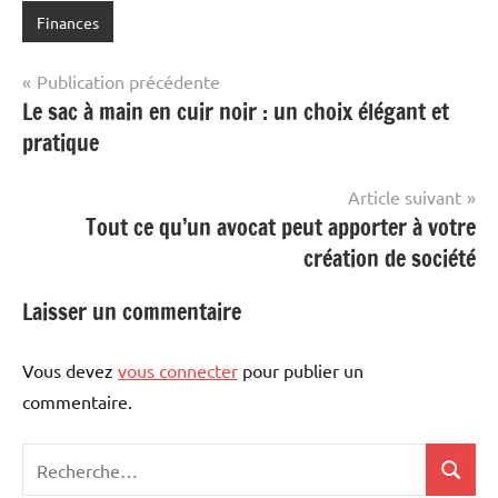
Finances
Navigation
Publication précédente
Le sac à main en cuir noir : un choix élégant et
de
pratique
l’article
Article suivant
Tout ce qu’un avocat peut apporter à votre
création de société
Laisser un commentaire
Vous devez
vous connecter
pour publier un
commentaire.
Recherche
Recher
pour