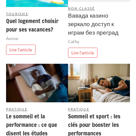
NON CLASSÉ
TOURISME
Вавада казино
Quel logement choisir
зеркало доступ к
pour ses vacances?
играм без преград
Amine
Cathy
Lire l'article
Lire l'article
PRATIQUE
PRATIQUE
Le sommeil et la
Sommeil et sport : les
performance : ce que
clés pour booster les
disent les études
performances