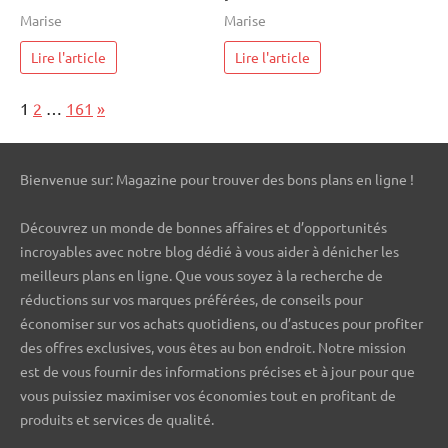
Marise
Marise
Lire l'article
Lire l'article
Page:
Next
1
2
…
161
»
Bienvenue sur: Magazine pour trouver des bons plans en ligne !
Découvrez un monde de bonnes affaires et d’opportunités
incroyables avec notre blog dédié à vous aider à dénicher les
meilleurs plans en ligne. Que vous soyez à la recherche de
réductions sur vos marques préférées, de conseils pour
économiser sur vos achats quotidiens, ou d’astuces pour profiter
des offres exclusives, vous êtes au bon endroit. Notre mission
est de vous fournir des informations précises et à jour pour que
vous puissiez maximiser vos économies tout en profitant de
produits et services de qualité.