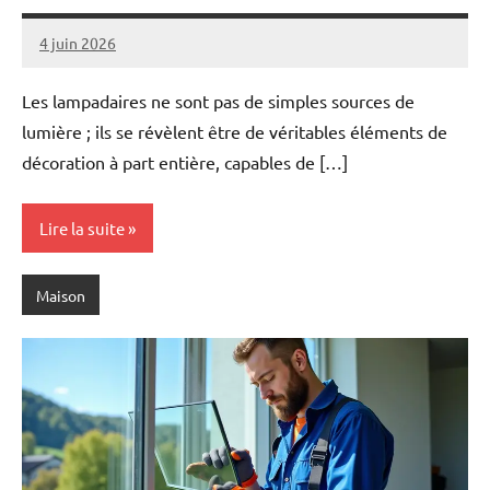
4 juin 2026
Pascal
Aucun
Cabus
commentaire
Les lampadaires ne sont pas de simples sources de
lumière ; ils se révèlent être de véritables éléments de
décoration à part entière, capables de […]
Lire la suite
Maison