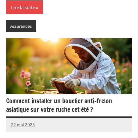
Lire la suite
Assurances
Comment installer un bouclier anti-frelon
asiatique sur votre ruche cet été ?
22 mai 2026
Pascal
Aucun
Cabus
commentaire