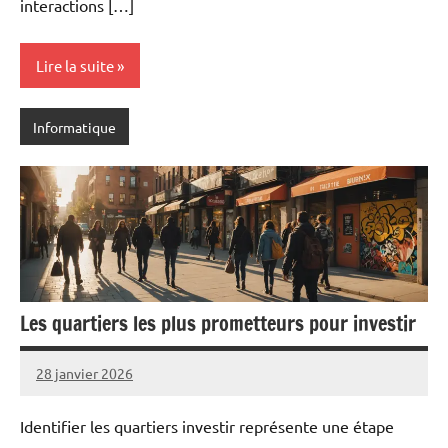
interactions […]
Lire la suite
Informatique
Les quartiers les plus prometteurs pour investir
28 janvier 2026
Pascal
Aucun
Cabus
commentaire
Identifier les quartiers investir représente une étape