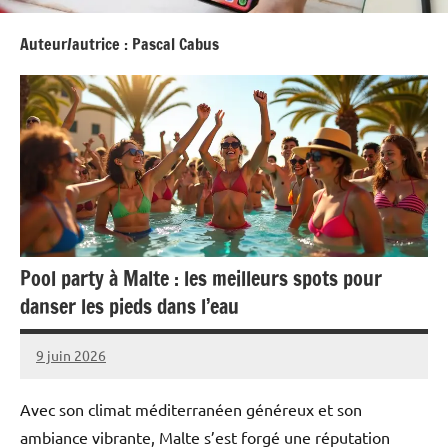
Auteur/autrice :
Pascal Cabus
Pool party à Malte : les meilleurs spots pour
danser les pieds dans l’eau
9 juin 2026
Pascal
Aucun
Cabus
commentaire
Avec son climat méditerranéen généreux et son
ambiance vibrante, Malte s’est forgé une réputation