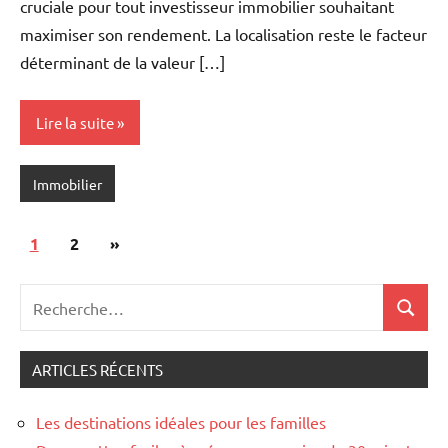
cruciale pour tout investisseur immobilier souhaitant
maximiser son rendement. La localisation reste le facteur
déterminant de la valeur […]
Lire la suite
Immobilier
Pagination
Articles
1
2
»
des
suivants
Recherche
publications
Recher
pour
:
ARTICLES RÉCENTS
Les destinations idéales pour les familles