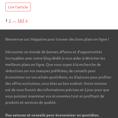
Lire l'article
Page:
Next
1
2
…
161
»
Bienvenue sur: Magazine pour trouver des bons plans en ligne !
Découvrez un monde de bonnes affaires et d’opportunités
incroyables avec notre blog dédié à vous aider à dénicher les
meilleurs plans en ligne. Que vous soyez à la recherche de
réductions sur vos marques préférées, de conseils pour
économiser sur vos achats quotidiens, ou d’astuces pour profiter
des offres exclusives, vous êtes au bon endroit. Notre mission
est de vous fournir des informations précises et à jour pour que
vous puissiez maximiser vos économies tout en profitant de
produits et services de qualité.
Des astuces et conseils pour économiser au quotidien.