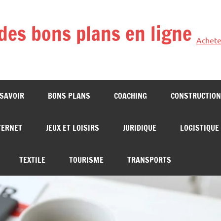
des bons plans en ligne
Achete
 SAVOIR
BONS PLANS
COACHING
CONSTRUCTION
TERNET
JEUX ET LOISIRS
JURIDIQUE
LOGISTIQUE
TEXTILE
TOURISME
TRANSPORTS