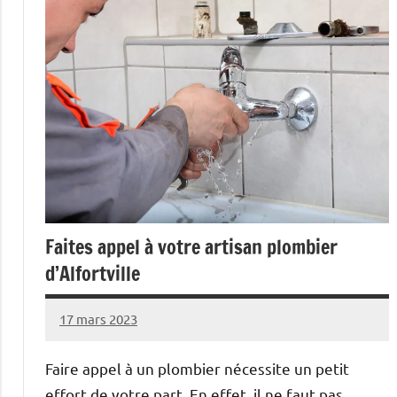
Faites appel à votre artisan plombier
d’Alfortville
17 mars 2023
Rakia
Aucun
commentaire
Faire appel à un plombier nécessite un petit
effort de votre part. En effet, il ne faut pas