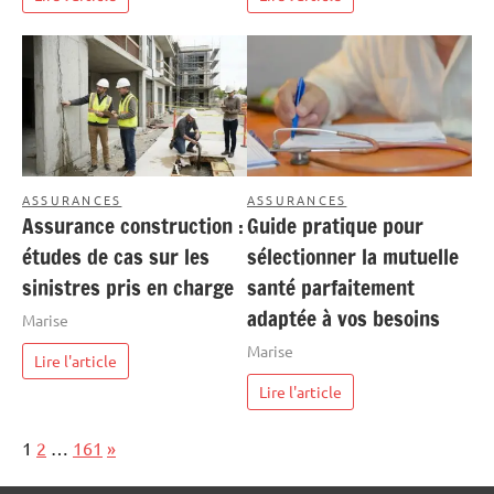
ASSURANCES
ASSURANCES
Assurance construction :
Guide pratique pour
études de cas sur les
sélectionner la mutuelle
sinistres pris en charge
santé parfaitement
adaptée à vos besoins
Marise
Marise
Lire l'article
Lire l'article
Page:
Next
1
2
…
161
»