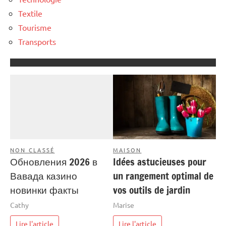
Textile
Tourisme
Transports
NON CLASSÉ
MAISON
Обновления 2026 в
Idées astucieuses pour
Вавада казино
un rangement optimal de
новинки факты
vos outils de jardin
Cathy
Marise
Lire l'article
Lire l'article