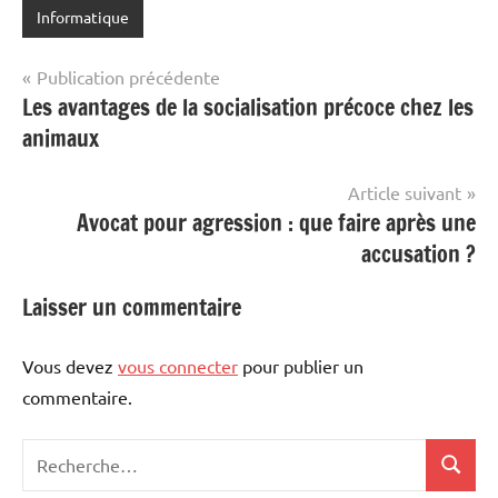
Informatique
Navigation
Publication précédente
Les avantages de la socialisation précoce chez les
de
animaux
l’article
Article suivant
Avocat pour agression : que faire après une
accusation ?
Laisser un commentaire
Vous devez
vous connecter
pour publier un
commentaire.
Recherche
Recher
pour