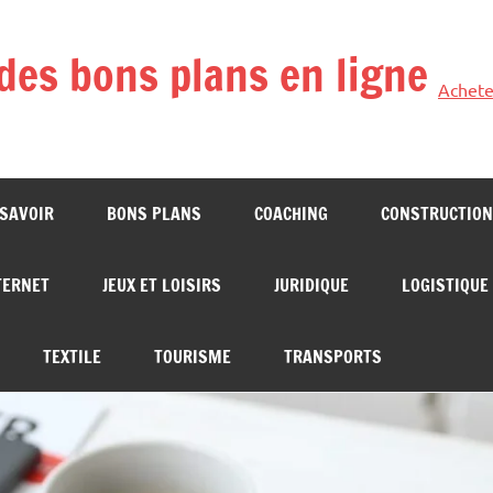
des bons plans en ligne
Achete
 SAVOIR
BONS PLANS
COACHING
CONSTRUCTION
TERNET
JEUX ET LOISIRS
JURIDIQUE
LOGISTIQUE
TEXTILE
TOURISME
TRANSPORTS