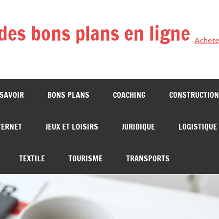
des bons plans en ligne
Achete
 SAVOIR
BONS PLANS
COACHING
CONSTRUCTION
TERNET
JEUX ET LOISIRS
JURIDIQUE
LOGISTIQUE
TEXTILE
TOURISME
TRANSPORTS