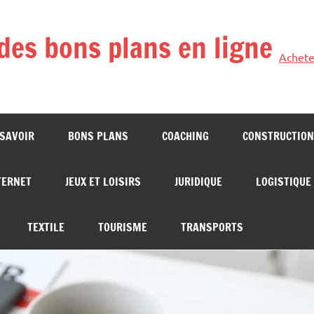
des bons plans en ligne
Achete
 SAVOIR
BONS PLANS
COACHING
CONSTRUCTION
TERNET
JEUX ET LOISIRS
JURIDIQUE
LOGISTIQUE
TEXTILE
TOURISME
TRANSPORTS