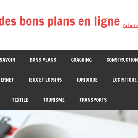
des bons plans en ligne
Achete
 SAVOIR
BONS PLANS
COACHING
CONSTRUCTION
TERNET
JEUX ET LOISIRS
JURIDIQUE
LOGISTIQUE
TEXTILE
TOURISME
TRANSPORTS