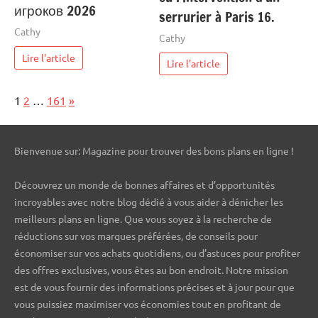
игроков 2026
serrurier à Paris 16.
Cathy
Cathy
Lire l'article
Lire l'article
Page:
Next
1
2
…
161
»
Bienvenue sur: Magazine pour trouver des bons plans en ligne !
Découvrez un monde de bonnes affaires et d’opportunités
incroyables avec notre blog dédié à vous aider à dénicher les
meilleurs plans en ligne. Que vous soyez à la recherche de
réductions sur vos marques préférées, de conseils pour
économiser sur vos achats quotidiens, ou d’astuces pour profiter
des offres exclusives, vous êtes au bon endroit. Notre mission
est de vous fournir des informations précises et à jour pour que
vous puissiez maximiser vos économies tout en profitant de