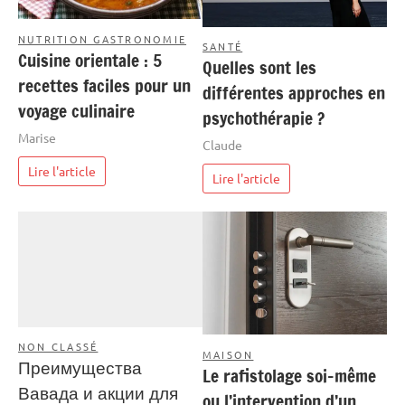
NUTRITION GASTRONOMIE
SANTÉ
Cuisine orientale : 5
Quelles sont les
recettes faciles pour un
différentes approches en
voyage culinaire
psychothérapie ?
Marise
Claude
Lire l'article
Lire l'article
NON CLASSÉ
MAISON
Преимущества
Le rafistolage soi-même
Вавада и акции для
ou l’intervention d’un