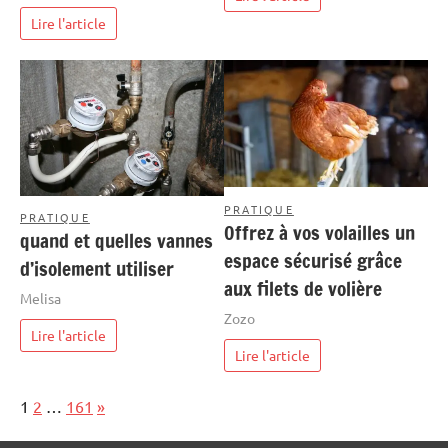
Lire l'article
PRATIQUE
PRATIQUE
Offrez à vos volailles un
quand et quelles vannes
espace sécurisé grâce
d’isolement utiliser
aux filets de volière
Melisa
Zozo
Lire l'article
Lire l'article
Page:
Next
1
2
…
161
»