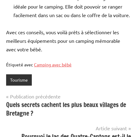
idéale pour le camping. Elle doit pouvoir se ranger
facilement dans un sac ou dans le coffre de la voiture.
Avec ces conseils, vous voilà prêts à sélectionner les
meilleurs équipements pour un camping mémorable
avec votre bébé.
Étiqueté avec
Camping avec bébé
Tourisme
Navigation
Publication précédente
Quels secrets cachent les plus beaux villages de
de
Bretagne ?
l’article
Article suivant
Pourquoi le lac des Quatre-Cantons est-il le