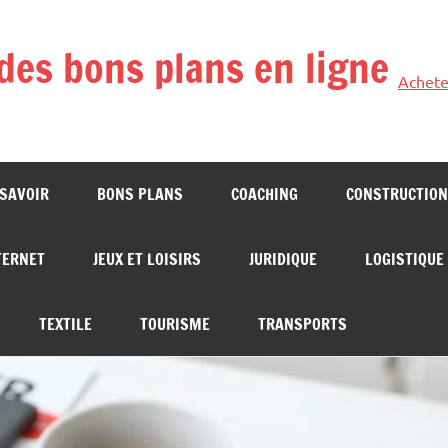
des bons plans en ligne
Achete
 SAVOIR
BONS PLANS
COACHING
CONSTRUCTION
TERNET
JEUX ET LOISIRS
JURIDIQUE
LOGISTIQUE
TEXTILE
TOURISME
TRANSPORTS