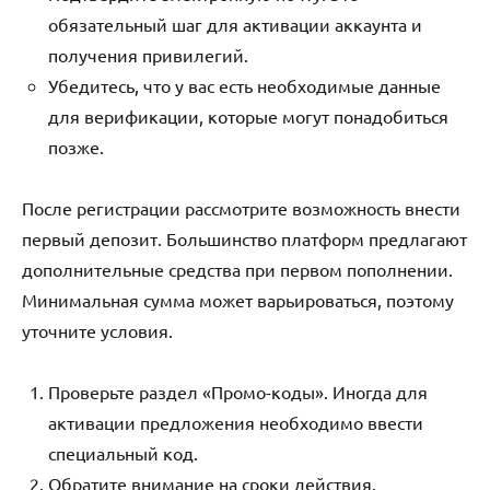
обязательный шаг для активации аккаунта и
получения привилегий.
Убедитесь, что у вас есть необходимые данные
для верификации, которые могут понадобиться
позже.
После регистрации рассмотрите возможность внести
первый депозит. Большинство платформ предлагают
дополнительные средства при первом пополнении.
Минимальная сумма может варьироваться, поэтому
уточните условия.
Проверьте раздел «Промо-коды». Иногда для
активации предложения необходимо ввести
специальный код.
Обратите внимание на сроки действия.