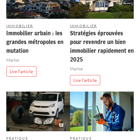
IMMOBILIER
IMMOBILIER
Immobilier urbain : les
Stratégies éprouvées
grandes métropoles en
pour revendre un bien
mutation
immobilier rapidement en
2025
Marise
Marise
Lire l'article
Lire l'article
PRATIQUE
PRATIQUE