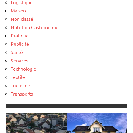
Logistique
Maison
Non classé
Nutrition Gastronomie
Pratique
Publicité
Santé
Services
Technologie
Textile
Tourisme
Transports