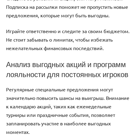
Подписка на рассылки поможет не пропустить новые
предложения, которые могут быть выгодны.
Играйте ответственно и следите за своим бюджетом.
Не стоит забывать о лимитах, чтобы избежать
нежелательных финансовых последствий.
Анализ выгодных акций и программ
лояльности для постоянных игроков
Регулярные специальные предложения могут
значительно повысить шансы на выигрыш. Внимание
к календарю акций, таких как еженедельные
турниры или праздничные события, позволяет
запланировать участие в наиболее выгодных
моментах.