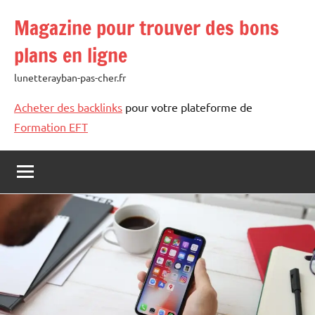
Aller
Magazine pour trouver des bons
au
contenu
plans en ligne
lunetterayban-pas-cher.fr
Acheter des backlinks
pour votre plateforme de
Formation EFT