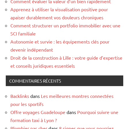
Comment évaluer la valeur d’un bien rapidement
Apprenez à utiliser la visualisation positive pour
apaiser durablement vos douleurs chroniques
Comment structurer un portfolio immobilier avec une
SCI familiale
Autonomie et survie : les équipements clés pour
devenir indépendant
Droit de la construction à Lille : votre guide d’expertise
et conseils juridiques essentiels
COMMENTAIRES RÉCENTS
Backlinks
dans
Les meilleures montres connectées
pour les sportifs
Offre voyages Guadeloupe
dans
Pourquoi suivre une
formation taxi à Lyon ?
Plombier pas cher
dans
8 signes que vous pourriez