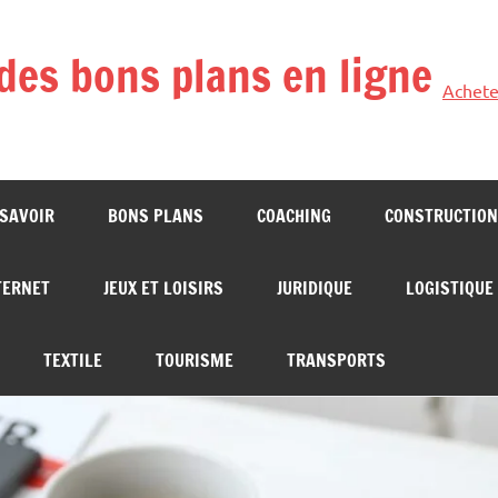
des bons plans en ligne
Achete
 SAVOIR
BONS PLANS
COACHING
CONSTRUCTION
TERNET
JEUX ET LOISIRS
JURIDIQUE
LOGISTIQUE
TEXTILE
TOURISME
TRANSPORTS