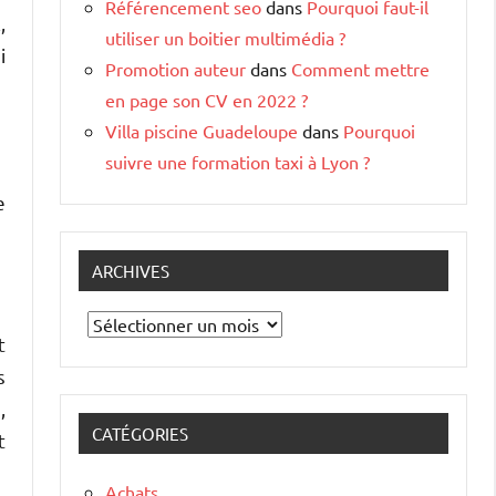
Référencement seo
dans
Pourquoi faut-il
,
utiliser un boitier multimédia ?
i
Promotion auteur
dans
Comment mettre
en page son CV en 2022 ?
Villa piscine Guadeloupe
dans
Pourquoi
suivre une formation taxi à Lyon ?
e
ARCHIVES
Archives
t
s
,
CATÉGORIES
t
Achats