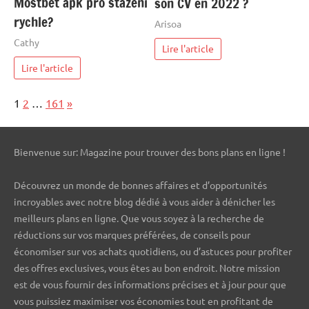
Mostbet apk pro stažení
son CV en 2022 ?
rychle?
Arisoa
Cathy
Lire l'article
Lire l'article
Page:
Next
1
2
…
161
»
Bienvenue sur: Magazine pour trouver des bons plans en ligne !
Découvrez un monde de bonnes affaires et d’opportunités
incroyables avec notre blog dédié à vous aider à dénicher les
meilleurs plans en ligne. Que vous soyez à la recherche de
réductions sur vos marques préférées, de conseils pour
économiser sur vos achats quotidiens, ou d’astuces pour profiter
des offres exclusives, vous êtes au bon endroit. Notre mission
est de vous fournir des informations précises et à jour pour que
vous puissiez maximiser vos économies tout en profitant de