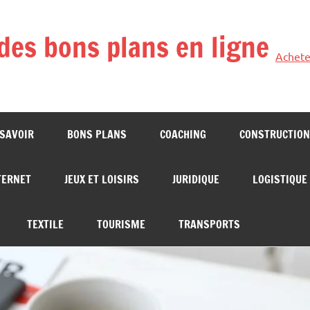
des bons plans en ligne
Achete
 SAVOIR
BONS PLANS
COACHING
CONSTRUCTION
TERNET
JEUX ET LOISIRS
JURIDIQUE
LOGISTIQUE
TEXTILE
TOURISME
TRANSPORTS