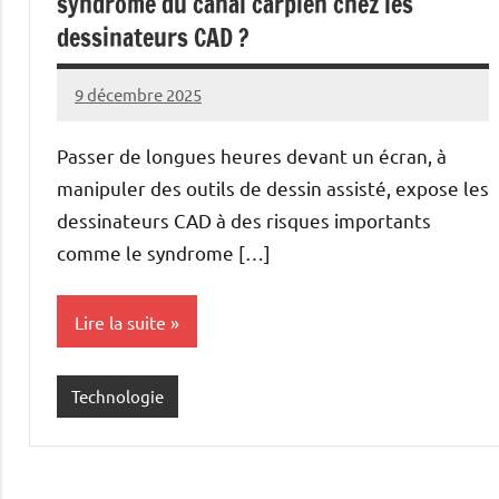
syndrome du canal carpien chez les
dessinateurs CAD ?
9 décembre 2025
Marise
Aucun
commentaire
Passer de longues heures devant un écran, à
manipuler des outils de dessin assisté, expose les
dessinateurs CAD à des risques importants
comme le syndrome […]
Lire la suite
Technologie