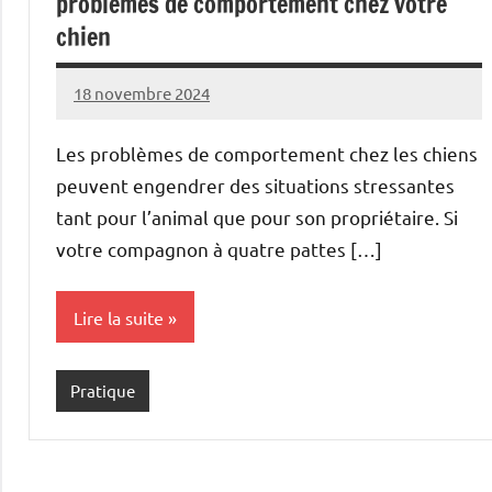
problèmes de comportement chez votre
chien
18 novembre 2024
Marise
Aucun
commentaire
Les problèmes de comportement chez les chiens
peuvent engendrer des situations stressantes
tant pour l’animal que pour son propriétaire. Si
votre compagnon à quatre pattes […]
Lire la suite
Pratique