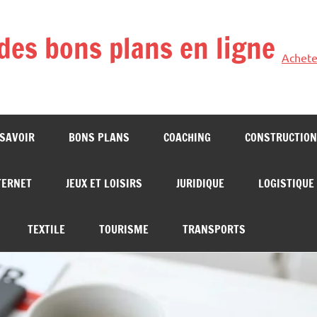
des bons plans en ligne
Achete
 SAVOIR
BONS PLANS
COACHING
CONSTRUCTION
TERNET
JEUX ET LOISIRS
JURIDIQUE
LOGISTIQUE
TEXTILE
TOURISME
TRANSPORTS