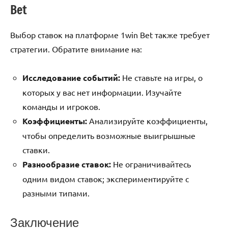
Bet
Выбор ставок на платформе 1win Bet также требует
стратегии. Обратите внимание на:
Исследование событий:
Не ставьте на игры, о
которых у вас нет информации. Изучайте
команды и игроков.
Коэффициенты:
Анализируйте коэффициенты,
чтобы определить возможные выигрышные
ставки.
Разнообразие ставок:
Не ограничивайтесь
одним видом ставок; экспериментируйте с
разными типами.
Заключение