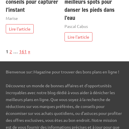
conseils pour capturer
meilleurs spots pour
l’instant
danser les pieds dans
l’eau
Marise
Pascal Cabus
Lire l'article
Lire l'article
Page:
Next
1
2
…
161
»
Bienvenue sur: Magazine pour trouver des bons plans en ligne !
Découvrez un monde de bonnes affaires et d’opportunités
incroyables avec notre blog dédié à vous aider à dénicher les
meilleurs plans en ligne. Que vous soyez à la recherche de
réductions sur vos marques préférées, de conseils pour
économiser sur vos achats quotidiens, ou d’astuces pour profiter
des offres exclusives, vous êtes au bon endroit. Notre mission
est de vous fournir des informations précises et à jour pour que