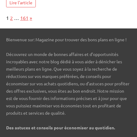
Lire l'article
Page:
Next
1
2
…
161
»
Bienvenue sur: Magazine pour trouver des bons plans en ligne !
Découvrez un monde de bonnes affaires et d’opportunités
incroyables avec notre blog dédié à vous aider à dénicher les
meilleurs plans en ligne. Que vous soyez à la recherche de
réductions sur vos marques préférées, de conseils pour
économiser sur vos achats quotidiens, ou d’astuces pour profiter
des offres exclusives, vous êtes au bon endroit. Notre mission
est de vous fournir des informations précises et à jour pour que
vous puissiez maximiser vos économies tout en profitant de
produits et services de qualité.
Des astuces et conseils pour économiser au quotidien.