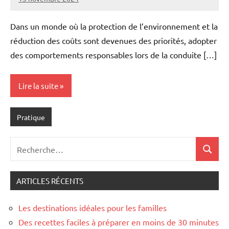
Marise
Aucun
commentaire
Dans un monde où la protection de l’environnement et la
réduction des coûts sont devenues des priorités, adopter
des comportements responsables lors de la conduite […]
Lire la suite
Pratique
Recherche
Recher
pour
:
ARTICLES RÉCENTS
Les destinations idéales pour les familles
Des recettes faciles à préparer en moins de 30 minutes