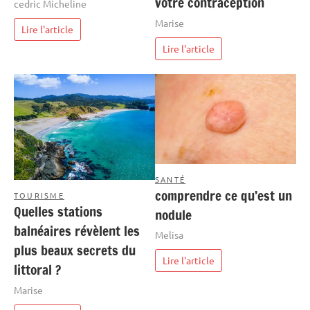
votre contraception
cedric Micheline
Marise
Lire l'article
Lire l'article
SANTÉ
comprendre ce qu’est un
TOURISME
Quelles stations
nodule
balnéaires révèlent les
Melisa
plus beaux secrets du
Lire l'article
littoral ?
Marise