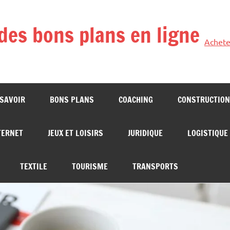
des bons plans en ligne
Achete
 SAVOIR
BONS PLANS
COACHING
CONSTRUCTION
TERNET
JEUX ET LOISIRS
JURIDIQUE
LOGISTIQUE
TEXTILE
TOURISME
TRANSPORTS