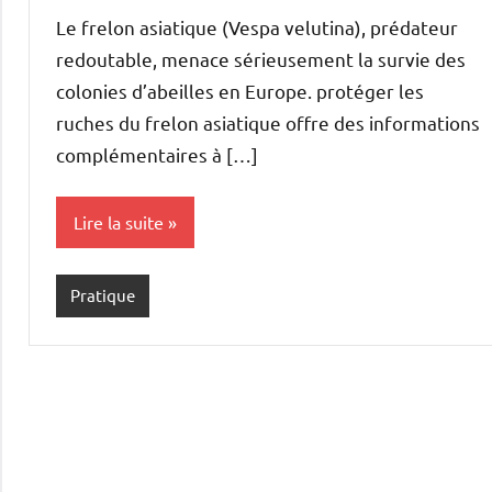
Cabus
commentaire
Le frelon asiatique (Vespa velutina), prédateur
redoutable, menace sérieusement la survie des
colonies d’abeilles en Europe. protéger les
ruches du frelon asiatique offre des informations
complémentaires à […]
Lire la suite
Pratique