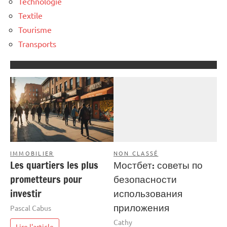
Technologie
Textile
Tourisme
Transports
IMMOBILIER
NON CLASSÉ
Les quartiers les plus
Мостбет: советы по
prometteurs pour
безопасности
investir
использования
приложения
Pascal Cabus
Cathy
Lire l'article