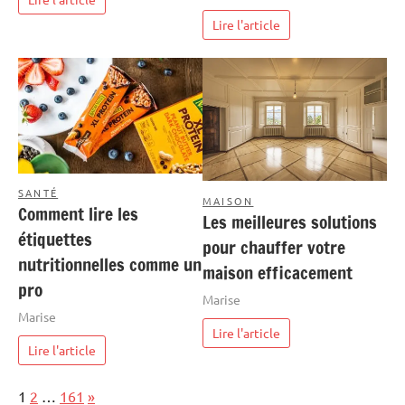
Lire l'article
SANTÉ
MAISON
Comment lire les
Les meilleures solutions
étiquettes
pour chauffer votre
nutritionnelles comme un
maison efficacement
pro
Marise
Marise
Lire l'article
Lire l'article
Page:
Next
1
2
…
161
»