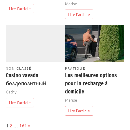
Marise
Lire l'article
Lire l'article
NON CLASSÉ
PRATIQUE
Casino vavada
Les meilleures options
бездепозитный
pour la recharge à
domicile
Cathy
Marise
Lire l'article
Lire l'article
Page:
Next
1
2
…
161
»