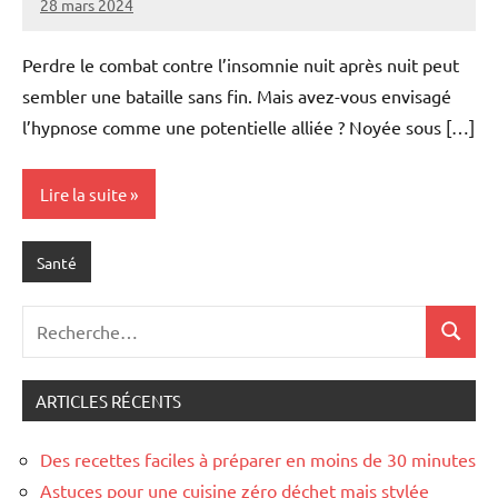
28 mars 2024
Povoski
Aucun
commentaire
Perdre le combat contre l’insomnie nuit après nuit peut
sembler une bataille sans fin. Mais avez-vous envisagé
l’hypnose comme une potentielle alliée ? Noyée sous […]
Lire la suite
Santé
Recherche
Recher
pour
:
ARTICLES RÉCENTS
Des recettes faciles à préparer en moins de 30 minutes
Astuces pour une cuisine zéro déchet mais stylée