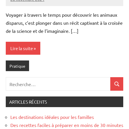
Marise
Aucun
commentaire
Voyager à travers le temps pour découvrir les animaux
disparus, c’est plonger dans un récit captivant à la croisée
de la science et de l’imaginaire. […]
Lire la suite
Pratique
Recherche
Recher
pour
:
ARTICLES RÉCENTS
Les destinations idéales pour les familles
Des recettes faciles à préparer en moins de 30 minutes