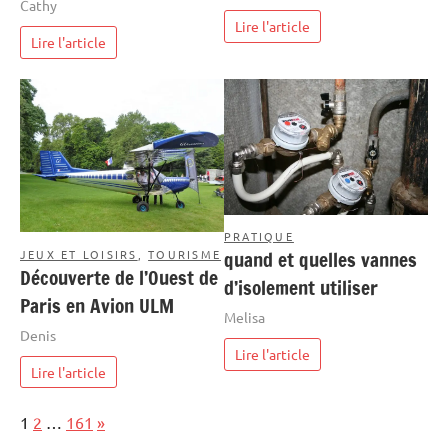
Cathy
Lire l'article
Lire l'article
PRATIQUE
JEUX ET LOISIRS
,
TOURISME
quand et quelles vannes
Découverte de l’Ouest de
d’isolement utiliser
Paris en Avion ULM
Melisa
Denis
Lire l'article
Lire l'article
Page:
Next
1
2
…
161
»