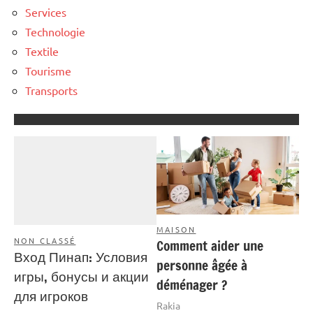
Services
Technologie
Textile
Tourisme
Transports
MAISON
NON CLASSÉ
Comment aider une
Вход Пинап: Условия
personne âgée à
игры, бонусы и акции
déménager ?
для игроков
Rakia