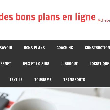
des bons plans en ligne
Achete
 SAVOIR
BONS PLANS
COACHING
CONSTRUCTION
TERNET
JEUX ET LOISIRS
JURIDIQUE
LOGISTIQUE
TEXTILE
TOURISME
TRANSPORTS