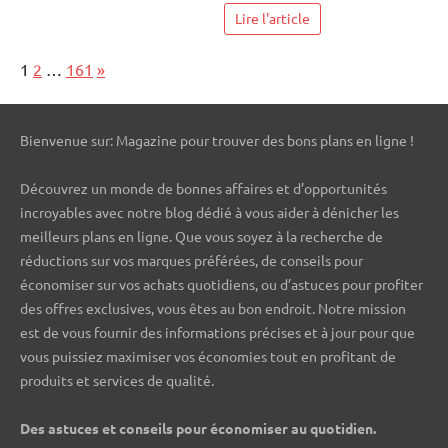
Lire l'article
Page:
Next
1
2
…
161
»
Bienvenue sur: Magazine pour trouver des bons plans en ligne !
Découvrez un monde de bonnes affaires et d’opportunités
incroyables avec notre blog dédié à vous aider à dénicher les
meilleurs plans en ligne. Que vous soyez à la recherche de
réductions sur vos marques préférées, de conseils pour
économiser sur vos achats quotidiens, ou d’astuces pour profiter
des offres exclusives, vous êtes au bon endroit. Notre mission
est de vous fournir des informations précises et à jour pour que
vous puissiez maximiser vos économies tout en profitant de
produits et services de qualité.
Des astuces et conseils pour économiser au quotidien.