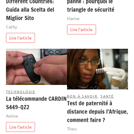
Different Countries:
panne : pourquoi le
Guida alla Scelta del
triangle de sécurité
Miglior Sito
Marise
Cathy
Lire l'article
Lire l'article
TECHNOLOGIE
BON À SAVOIR
,
SANTÉ
La télécommande CARDIN
Test de paternité à
S449-QZ2
distance depuis l’Afrique,
Amine
comment faire ?
Lire l'article
Theo