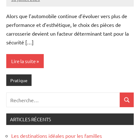
Marise
Aucun
commentaire
Alors que l’automobile continue d’évoluer vers plus de
performance et d’esthétique, le choix des pièces de
carrosserie devient un facteur déterminant tant pour la
sécurité […]
Lire la suite
Pratique
Recherche
Recher
pour
:
ARTICLES RÉCENTS
Les destinations idéales pour les familles