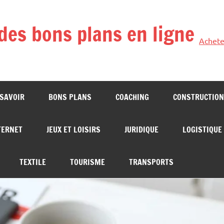
des bons plans en ligne
Achete
 SAVOIR
BONS PLANS
COACHING
CONSTRUCTION
TERNET
JEUX ET LOISIRS
JURIDIQUE
LOGISTIQUE
TEXTILE
TOURISME
TRANSPORTS