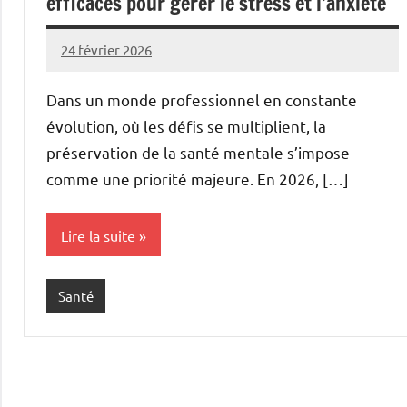
efficaces pour gérer le stress et l’anxiété
24 février 2026
Marise
Aucun
commentaire
Dans un monde professionnel en constante
évolution, où les défis se multiplient, la
préservation de la santé mentale s’impose
comme une priorité majeure. En 2026, […]
Lire la suite
Santé