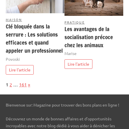
MAISON
PRATIQUE
Clé bloquée dans la
Les avantages de la
serrure : Les solutions
socialisation précoce
efficaces et quand
chez les animaux
appeler un professionnel
Marise
Povoski
Lire l'article
Lire l'article
Page:
Next
1
2
…
161
»
Bienvenue sur: Magazine pour trouver des bons plans en ligne !
Découvrez un monde de bonnes affaires et d’opportunités
incroyables avec notre blog dédié à vous aider à dénicher les