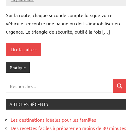
Marise
Aucun
commentaire
Sur la route, chaque seconde compte lorsque votre
véhicule rencontre une panne ou doit s’immobiliser en
urgence. Le triangle de sécurité, outil à la fois […]
Lire la suite
Pratique
Recherche
Recher
pour
:
ARTICLES RÉCENTS
Les destinations idéales pour les familles
Des recettes faciles à préparer en moins de 30 minutes