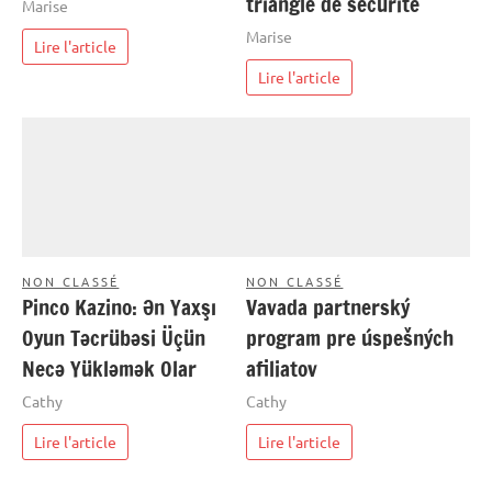
triangle de sécurité
Marise
Marise
Lire l'article
Lire l'article
NON CLASSÉ
NON CLASSÉ
Pinco Kazino: Ən Yaxşı
Vavada partnerský
Oyun Təcrübəsi Üçün
program pre úspešných
Necə Yükləmək Olar
afiliatov
Cathy
Cathy
Lire l'article
Lire l'article