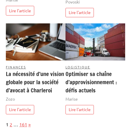
Povoski
Lire l'article
Lire l'article
FINANCES
LOGISTIQUE
La nécessité d’une vision
Optimiser sa chaîne
globale pour la société
d’approvisionnement :
d’avocat à Charleroi
défis actuels
Zozo
Marise
Lire l'article
Lire l'article
Page:
Next
1
2
…
161
»