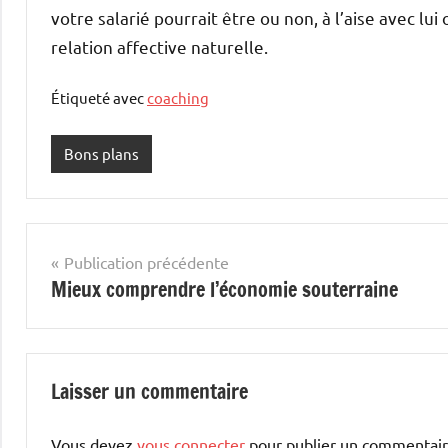
votre salarié pourrait être ou non, à l’aise avec l
relation affective naturelle.
Étiqueté avec
coaching
Bons plans
Navigation
Publication précédente
Mieux comprendre l’économie souterraine
de
l’article
Laisser un commentaire
Vous devez
vous connecter
pour publier un commentair