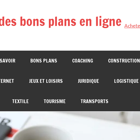
des bons plans en ligne
Achete
 SAVOIR
BONS PLANS
COACHING
CONSTRUCTION
TERNET
JEUX ET LOISIRS
JURIDIQUE
LOGISTIQUE
TEXTILE
TOURISME
TRANSPORTS