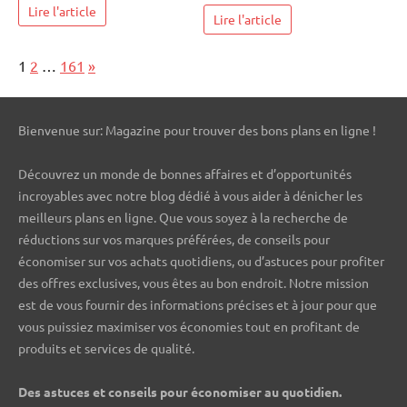
Lire l'article
Lire l'article
Page:
Next
1
2
…
161
»
Bienvenue sur: Magazine pour trouver des bons plans en ligne !
Découvrez un monde de bonnes affaires et d’opportunités
incroyables avec notre blog dédié à vous aider à dénicher les
meilleurs plans en ligne. Que vous soyez à la recherche de
réductions sur vos marques préférées, de conseils pour
économiser sur vos achats quotidiens, ou d’astuces pour profiter
des offres exclusives, vous êtes au bon endroit. Notre mission
est de vous fournir des informations précises et à jour pour que
vous puissiez maximiser vos économies tout en profitant de
produits et services de qualité.
Des astuces et conseils pour économiser au quotidien.