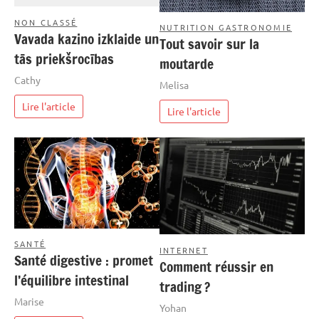
NON CLASSÉ
NUTRITION GASTRONOMIE
Vavada kazino izklaide un
Tout savoir sur la
tās priekšrocības
moutarde
Cathy
Melisa
Lire l'article
Lire l'article
SANTÉ
INTERNET
Santé digestive : promet
Comment réussir en
l’équilibre intestinal
trading ?
Marise
Yohan