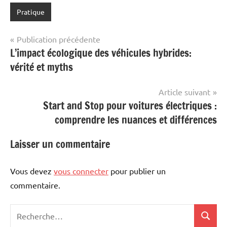
Pratique
Navigation
Publication précédente
L’impact écologique des véhicules hybrides:
de
vérité et myths
l’article
Article suivant
Start and Stop pour voitures électriques :
comprendre les nuances et différences
Laisser un commentaire
Vous devez
vous connecter
pour publier un
commentaire.
Recherche
Recher
pour