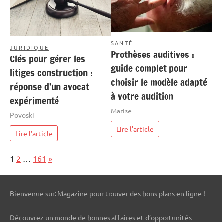
SANTÉ
JURIDIQUE
Prothèses auditives :
Clés pour gérer les
guide complet pour
litiges construction :
choisir le modèle adapté
réponse d’un avocat
à votre audition
expérimenté
Marise
Povoski
Lire l'article
Lire l'article
Page:
Next
1
2
…
161
»
Bienvenue sur: Magazine pour trouver des bons plans en ligne !
Découvrez un monde de bonnes affaires et d’opportunités