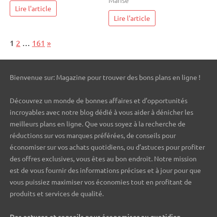
Lire l'article
Lire l'article
Page:
Next
1
2
…
161
»
Bienvenue sur: Magazine pour trouver des bons plans en ligne !
Découvrez un monde de bonnes affaires et d’opportunités
incroyables avec notre blog dédié à vous aider à dénicher les
meilleurs plans en ligne. Que vous soyez à la recherche de
réductions sur vos marques préférées, de conseils pour
économiser sur vos achats quotidiens, ou d’astuces pour profiter
des offres exclusives, vous êtes au bon endroit. Notre mission
est de vous fournir des informations précises et à jour pour que
vous puissiez maximiser vos économies tout en profitant de
produits et services de qualité.
Des astuces et conseils pour économiser au quotidien.