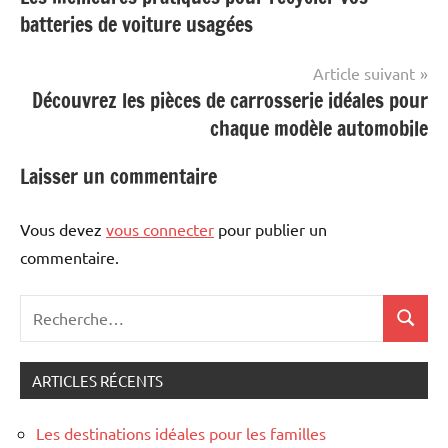
de
batteries de voiture usagées
l’article
Article suivant
Découvrez les pièces de carrosserie idéales pour
chaque modèle automobile
Laisser un commentaire
Vous devez
vous connecter
pour publier un
commentaire.
Recherche
Recher
pour
:
ARTICLES RÉCENTS
Les destinations idéales pour les familles