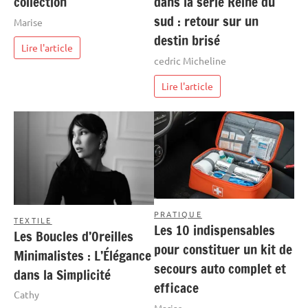
collection
dans la série Reine du
sud : retour sur un
Marise
destin brisé
Lire l'article
cedric Micheline
Lire l'article
PRATIQUE
TEXTILE
Les 10 indispensables
Les Boucles d’Oreilles
pour constituer un kit de
Minimalistes : L’Élégance
secours auto complet et
dans la Simplicité
efficace
Cathy
Marise